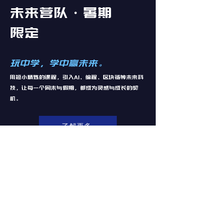
未来营队・暑期
限定
玩中学，学中赢未来。
用短小精炼的课程，引入AI、编程、区块链等未来科
技，让每一个周末与假期，都成为灵感与成长的契
机。
了解更多